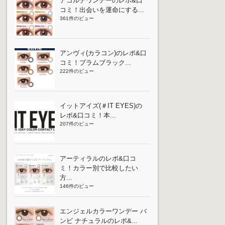
アコルデワンデーのレポ&口
コミ！出会いを運命にする...
361件のビュー
アンヴィ(カラコン)のレポ&口
コミ！プラムブラック...
222件のビュー
イットアイズ(＃IT EYES)の
レポ&口コミ！本...
207件のビュー
アーティラルのレポ&口コ
ミ！カラー別で比較したい
方...
146件のビュー
エンジェルカラーワンデー バ
ンビ ナチュラルのレポ&...