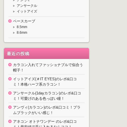
アンサークル
イットアイズ
ベースカーブ
8.5mm
8.6mm
最近の投稿
カラコン入れてファッショナブルで似合う
帽子！
イットアイズ(＃IT EYES)のレポ&口コ
ミ！本格ハーフ系カラコン！
アンサークル(1dayカラコン)のレポ&口コ
ミ！可愛げのある色っぽい瞳！
アンヴィ(カラコン)のレポ&口コミ！プラ
ムブラックがいい感じ！
アネコン オトナワンデー のレポ&口コ
ミ！最安値で手に入れるならココ！