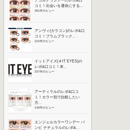
アコルデワンデーのレポ&口
コミ！出会いを運命にする...
361件のビュー
アンヴィ(カラコン)のレポ&口
コミ！プラムブラック...
222件のビュー
イットアイズ(＃IT EYES)の
レポ&口コミ！本...
207件のビュー
アーティラルのレポ&口コ
ミ！カラー別で比較したい
方...
146件のビュー
エンジェルカラーワンデー バ
ンビ ナチュラルのレポ&...