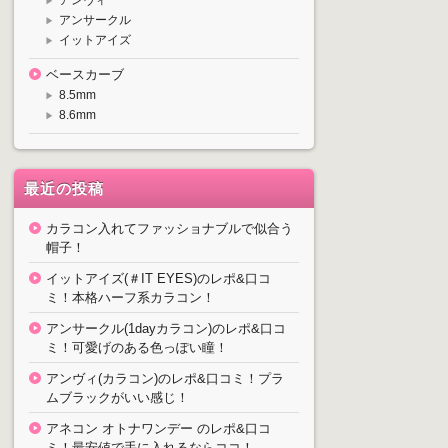
アンサークル
イットアイズ
ベースカーブ
8.5mm
8.6mm
最近の投稿
カラコン入れてファッショナブルで似合う
帽子！
イットアイズ(＃IT EYES)のレポ&口コ
ミ！本格ハーフ系カラコン！
アンサークル(1dayカラコン)のレポ&口コ
ミ！可愛げのある色っぽい瞳！
アンヴィ(カラコン)のレポ&口コミ！プラ
ムブラックがいい感じ！
アネコン オトナワンデー のレポ&口コ
ミ！最安値で手に入れるならココ！