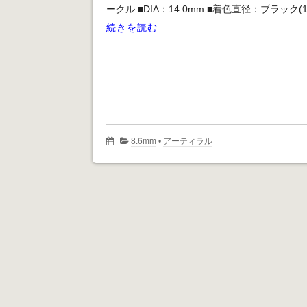
ークル ■DIA：14.0mm ■着色直径：ブラック(12
続きを読む
8.6mm
•
アーティラル